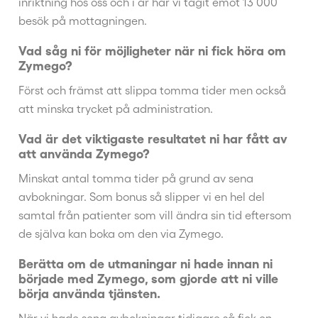
inriktning hos oss och i år har vi tagit emot 13 000
besök på mottagningen.
Vad såg ni för möjligheter när ni fick höra om
Zymego?
Först och främst att slippa tomma tider men också
att minska trycket på administration.
Vad är det viktigaste resultatet ni har fått av
att använda Zymego?
Minskat antal tomma tider på grund av sena
avbokningar. Som bonus så slipper vi en hel del
samtal från patienter som vill ändra sin tid eftersom
de själva kan boka om den via Zymego.
Berätta om de utmaningar ni hade innan ni
började med Zymego, som gjorde att ni ville
börja använda tjänsten.
När vi hade sena avbokningar tidigare så fick en