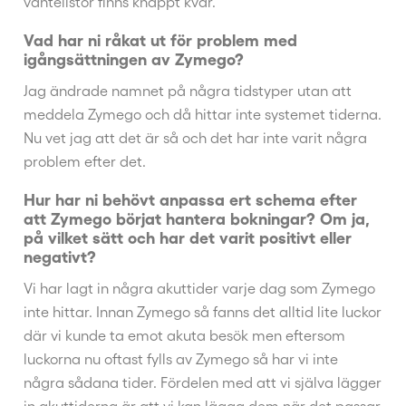
väntelistor finns knappt kvar.
Vad har ni råkat ut för problem med
igångsättningen av Zymego?
Jag ändrade namnet på några tidstyper utan att
meddela Zymego och då hittar inte systemet tiderna.
Nu vet jag att det är så och det har inte varit några
problem efter det.
Hur har ni behövt anpassa ert schema efter
att Zymego börjat hantera bokningar? Om ja,
på vilket sätt och har det varit positivt eller
negativt?
Vi har lagt in några akuttider varje dag som Zymego
inte hittar. Innan Zymego så fanns det alltid lite luckor
där vi kunde ta emot akuta besök men eftersom
luckorna nu oftast fylls av Zymego så har vi inte
några sådana tider. Fördelen med att vi själva lägger
in akuttiderna är att vi kan lägga dem när det passar