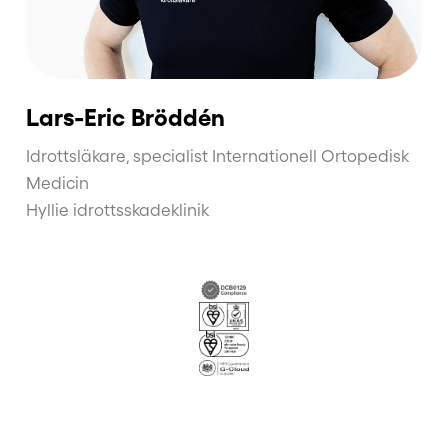
Lars-Eric Bröddén
Idrottsläkare, specialist Internationell Ortopedisk
Medicin
Hyllie idrottsskadeklinik