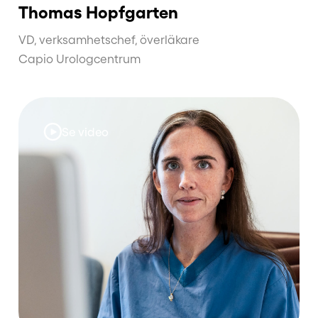
Thomas Hopfgarten
VD, verksamhetschef, överläkare
Capio Urologcentrum
Se video