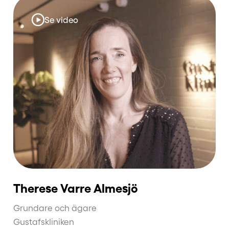
Se video
Therese Varre Almesjö
Grundare och ägare
Gustafskliniken