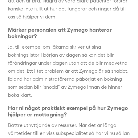
att den är bra. Några av våra äldre patienter förstår
kanske inte fullt ut hur det fungerar och ringer då till
oss så hjälper vi dem.
Märker personalen att Zymego hanterar
bokningar?
Ja, till exempel om läkarna skriver ut sina
bokningslistor i början av dagen så kan det blir
förändringar under dagen utan att de blir medvetna
om det. Ett litet problem är att Zymego är så snabbt,
ibland har administratörerna påbörjat en bokning
som sedan blir “snodd” av Zymego innan de hinner
boka klart.
Har ni något praktiskt exempel på hur Zymego
hjälper er mottagning?
Bättre utnyttjande av resurser. När det är långa
väntetider till en viss subspecialitet så har vi nu sällan