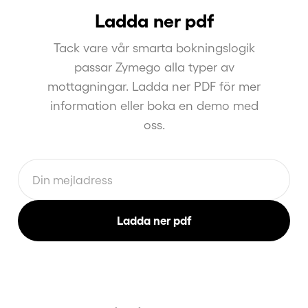
Ladda ner pdf
Tack vare vår smarta bokningslogik
passar Zymego alla typer av
mottagningar. Ladda ner PDF för mer
information eller boka en demo med
oss.