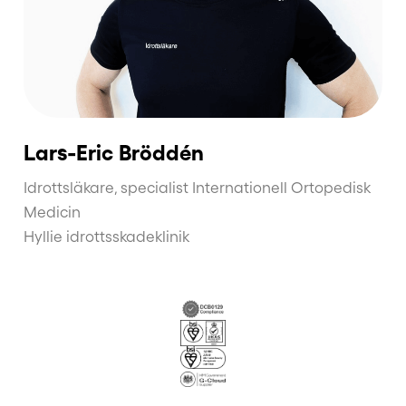
Lars-Eric Bröddén
Idrottsläkare, specialist Internationell Ortopedisk
Medicin
Hyllie idrottsskadeklinik