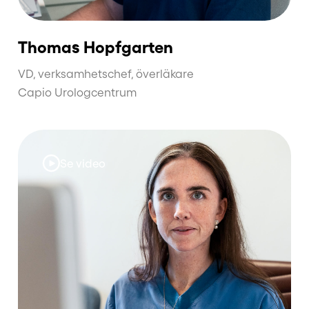
Thomas Hopfgarten
VD, verksamhetschef, överläkare
Capio Urologcentrum
Se video