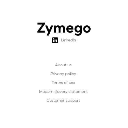
LinkedIn
About us
Privacy policy
Terms of use
Modern slavery statement
Customer support