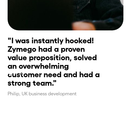
"I was instantly hooked!
"
Zymego had a proven
mö
value proposition, solved
s
an overwhelming
in
customer need and had a
sj
strong team."
me
Philip, UK business development
Sim